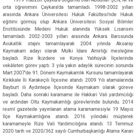
orta öğrenimini Çaykara'da tamamladı. 1998-2002 yılları
arasında Ankara Üniversitesi Hukuk Fakültesi'nde Hukuk
eğitimi görmüş olup Ankara Üniversitesi Sosyal Bilimler
Enstitüsünde Medeni Hukuk alanında Yüksek Lisansını
tamamladı. 2002-2003 yılları arasında Ankara Barosunda
Avukatlık stajını tamamlayarak 2004 yılında Aksaray
Kaymakam adayı olarak Mülki İdare Amirliği mesleğine
başladı. Rize İkizdere ve Konya Yalıhüyük İlçelerinde
vekâleten görev yaptı. 3 yıla yakın adaylık sürecinin sonunda
Mart 2007'de 91. Dönem Kaymakamlık Kursunu tamamlayarak
Kırıkkale İli Karakeçili İlçesine atandı. 2009 Yılı atamalarında
Bayburt ili Aydıntepe İlçesinde Kaymakam olarak göreve
başladı. Daha sonraki kararname ile Hakkari Vali yardımcılığı
ve ardından Oltu Kaymakamlığı görevlerinde bulundu. 2014
resmî gazetede yayınlanan atama kararnamesiyle 19 Mayıs
İlçe Kaymakamlığına atandı. 2016 yılındaki müşterek
kararnameyle Rize Vali Yardımcılığına atandı. 13 Temmuz
2020 tarih ve 2020/362 sayılı Cumhurbaşkanlığı Atama Kararı