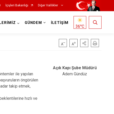
İçişleri Bakanlığı
Diğer Valilikler
LERİMİZ
GÜNDEM
İLETİŞİM
36
°C
Açık Kapı Şube Müdürü
ntemler ile yapılan
Adem Gündüz
başvuruların öngörülen
kadar takip etmek,
klentilerine hızlı ve