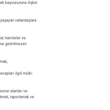
ek başvurusuna ilişkin
yaşayan vatandaşlara
ar, hamileler ve
ne getirilmesini
amak,
apları ilgili mülki
sorun alanları ve
etmek, raporlamak ve