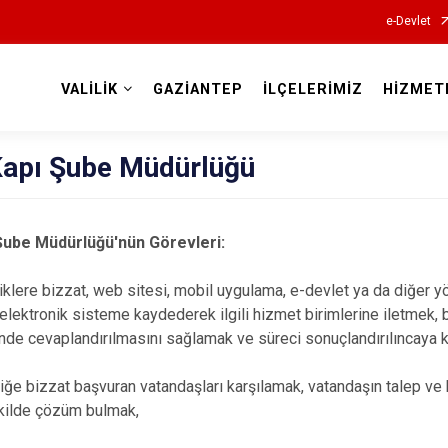
e-Devlet
VALİLİK
GAZİANTEP
İLÇELERİMİZ
HİZMET
Valilikler
Kapı Şube Müdürlüğü
Şube Müdürlüğü'nün Görevleri:
ere bizzat, web sitesi, mobil uygulama, e-devlet ya da diğer yö
 elektronik sisteme kaydederek ilgili hizmet birimlerine iletmek, 
inde cevaplandırılmasını sağlamak ve süreci sonuçlandırılıncaya 
 bizzat başvuran vatandaşları karşılamak, vatandaşın talep ve be
ekilde çözüm bulmak,