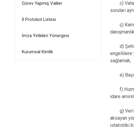
c) Vatandaş
Görev Yapmış Valiler
soruları ayr
İl Protokol Listesi
ç) Kamu hi
danışmanlık
İmza Yetkileri Yönergesi
d) Şehit ya
Kurumsal Kimlik
engellilere
sağlamak,
e) Başvuru
f) Hizmet b
idare amiri
g) Veri tab
aksayan yön
istatistiki 