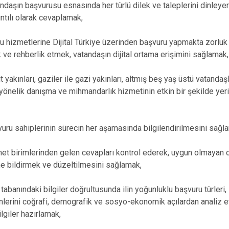
ın başvurusu esnasında her türlü dilek ve taleplerini dinleyer
ıntılı olarak cevaplamak,
zmetlerine Dijital Türkiye üzerinden başvuru yapmakta zorluk 
 ve rehberlik etmek, vatandaşın dijital ortama erişimini sağlamak,
kınları, gaziler ile gazi yakınları, altmış beş yaş üstü vatandaşl
 yönelik danışma ve mihmandarlık hizmetinin etkin bir şekilde yeri
 sahiplerinin sürecin her aşamasında bilgilendirilmesini sağl
irimlerinden gelen cevapları kontrol ederek, uygun olmayan cev
ne bildirmek ve düzeltilmesini sağlamak,
anındaki bilgiler doğrultusunda ilin yoğunluklu başvuru türleri, 
lerini coğrafi, demografik ve sosyo-ekonomik açılardan analiz 
bilgiler hazırlamak,