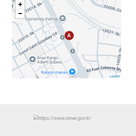
+
−
A
Leaflet