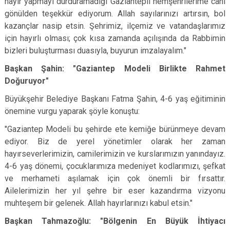
hayır yapmayı durduramadığı Gaziantepli hemşehrilerime canı
gönülden teşekkür ediyorum. Allah sayılarınızı artırsın, bol
kazançlar nasip etsin. Şehrimiz, ilçemiz ve vatandaşlarımız
için hayırlı olması; çok kısa zamanda açılışında da Rabbimin
bizleri buluşturması duasıyla, buyurun imzalayalım."
Başkan Şahin: "Gaziantep Modeli Birlikte Rahmet
Doğuruyor"
Büyükşehir Belediye Başkanı Fatma Şahin, 4-6 yaş eğitiminin
önemine vurgu yaparak şöyle konuştu:
"Gaziantep Modeli bu şehirde ete kemiğe bürünmeye devam
ediyor. Biz de yerel yönetimler olarak her zaman
hayırseverlerimizin, camilerimizin ve kurslarımızın yanındayız.
4-6 yaş dönemi, çocuklarımıza medeniyet kodlarımızı, şefkat
ve merhameti aşılamak için çok önemli bir fırsattır.
Ailelerimizin her yıl şehre bir eser kazandırma vizyonu
muhteşem bir gelenek. Allah hayırlarınızı kabul etsin."
Başkan Tahmazoğlu: "Bölgenin En Büyük İhtiyacı