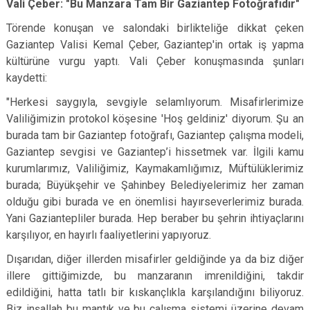
Vali Çeber: "Bu Manzara Tam Bir Gaziantep Fotoğrafıdır"
Törende konuşan ve salondaki birlikteliğe dikkat çeken
Gaziantep Valisi Kemal Çeber, Gaziantep'in ortak iş yapma
kültürüne vurgu yaptı. Vali Çeber konuşmasında şunları
kaydetti:
"Herkesi saygıyla, sevgiyle selamlıyorum. Misafirlerimize
Valiliğimizin protokol köşesine 'Hoş geldiniz' diyorum. Şu an
burada tam bir Gaziantep fotoğrafı, Gaziantep çalışma modeli,
Gaziantep sevgisi ve Gaziantep’i hissetmek var. İlgili kamu
kurumlarımız, Valiliğimiz, Kaymakamlığımız, Müftülüklerimiz
burada; Büyükşehir ve Şahinbey Belediyelerimiz her zaman
olduğu gibi burada ve en önemlisi hayırseverlerimiz burada.
Yani Gaziantepliler burada. Hep beraber bu şehrin ihtiyaçlarını
karşılıyor, en hayırlı faaliyetlerini yapıyoruz.
Dışarıdan, diğer illerden misafirler geldiğinde ya da biz diğer
illere gittiğimizde, bu manzaranın imrenildiğini, takdir
edildiğini, hatta tatlı bir kıskançlıkla karşılandığını biliyoruz.
Biz inşallah bu mantık ve bu çalışma sistemi üzerine devam