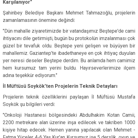
Karşılanıyor"
Şahinbey Belediye Başkanı Mehmet Tahmazoğlu, projelerin
zamanlamasının önemine değindi:
"Dün mahalle ziyaretimizde bir vatandaşımız Beştepe'de cami
ihtiyacını dile getirmişti, bugün bu protokolün imzalanması çok
güzel bir tevafuk oldu. Beştepe yeni gelişen ve büyüyen bir
mahallemiz. Gaziantep’te ibadethaneye en çok ihtiyaç duyulan
yer neresi deseler Beştepe derdim. Bu anlamda hem camimiz
hem kursumuz tam yerini buldu. Hayırseverlerimize ilçem
adına teşekkür ediyorum."
İl Müftüsü Soykök'ten Projelerin Teknik Detayları
Projelerin teknik özelliklerini paylaşan İl Müftüsü Mustafa
Soykök şu bilgileri verdi:
"Onkoloji Hastanesi bölgesindeki Abdulhakim Kotan Camii,
2200 metrekare alan üzerine inşa edilecek ve takriben 1000
kişiye hitap edecek. Hemen yanına yapılacak olan Mehmet -
Fatma Yüceler 4-6 Yaş Kur'an Kursumuz ise 5 derslik, oyun ve