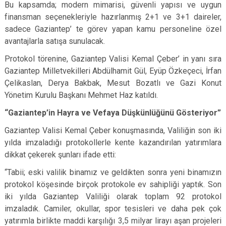
Bu kapsamda; modern mimarisi, güvenli yapısı ve uygun
finansman seçenekleriyle hazırlanmış 2+1 ve 3+1 daireler,
sadece Gaziantep’ te görev yapan kamu personeline özel
avantajlarla satışa sunulacak.
Protokol törenine, Gaziantep Valisi Kemal Çeber’ in yanı sıra
Gaziantep Milletvekilleri Abdülhamit Gül, Eyüp Özkeçeci, İrfan
Çelikaslan, Derya Bakbak, Mesut Bozatlı ve Gazi Konut
Yönetim Kurulu Başkanı Mehmet Haz katıldı.
“Gaziantep’in Hayra ve Vefaya Düşkünlüğünü Gösteriyor”
Gaziantep Valisi Kemal Çeber konuşmasında, Valiliğin son iki
yılda imzaladığı protokollerle kente kazandırılan yatırımlara
dikkat çekerek şunları ifade etti:
“Tabii; eski valilik binamız ve geldikten sonra yeni binamızın
protokol köşesinde birçok protokole ev sahipliği yaptık. Son
iki yılda Gaziantep Valiliği olarak toplam 92 protokol
imzaladık. Camiler, okullar, spor tesisleri ve daha pek çok
yatırımla birlikte maddi karşılığı 3,5 milyar lirayı aşan projeleri