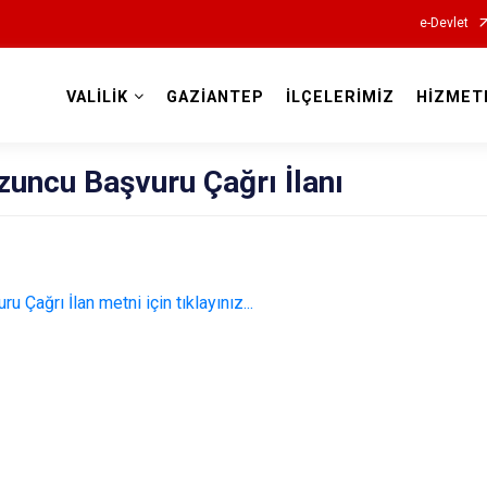
e-Devlet
VALİLİK
GAZİANTEP
İLÇELERİMİZ
HİZMET
Valilikler
zuncu Başvuru Çağrı İlanı
 Çağrı İlan metni için tıklayınız...