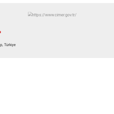
u
p, Türkiye